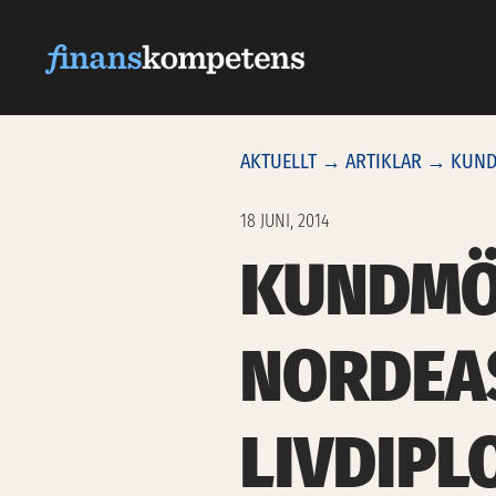
Hoppa till innehållet
AKTUELLT
→
ARTIKLAR
→ KUNDM
18 JUNI, 2014
KUNDMÖT
NORDEA
LIVDIP