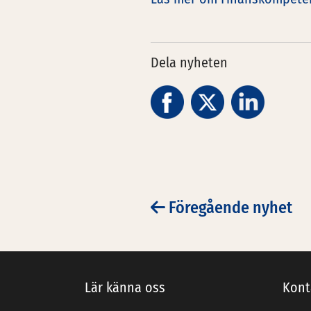
Dela nyheten
Föregående nyhet
POST NAV
Lär känna oss
Kont