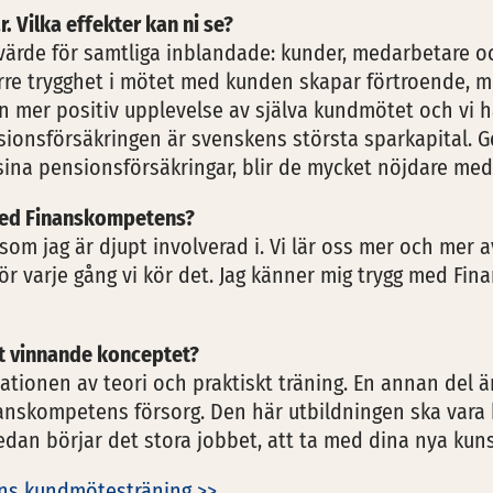
r. Vilka effekter kan ni se?
rvärde för samtliga inblandade: kunder, medarbetare o
re trygghet i mötet med kunden skapar förtroende, me
 mer positiv upplevelse av själva kundmötet och vi har
sionsförsäkringen är svenskens största sparkapital. 
 sina pensionsförsäkringar, blir de mycket nöjdare med
 med Finanskompetens?
 som jag är djupt involverad i. Vi lär oss mer och mer
 för varje gång vi kör det. Jag känner mig trygg med F
et vinnande konceptet?
inationen av teori och praktiskt träning. En annan del
Finanskompetens försorg. Den här utbildningen ska vara 
Sedan börjar det stora jobbet, att ta med dina nya kun
ns kundmötesträning >>