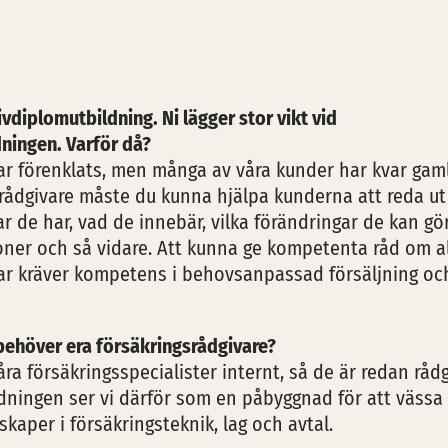
ivdiplomutbildning. Ni lägger stor vikt vid
ningen. Varför då?
ar förenklats, men många av våra kunder har kvar gam
 rådgivare måste du kunna hjälpa kunderna att reda ut
r de har, vad de innebär, vilka förändringar de kan gör
oner och så vidare. Att kunna ge kompetenta råd om a
gar kräver kompetens i behovsanpassad försäljning oc
behöver era försäkringsrådgivare?
 våra försäkringsspecialister internt, så de är redan r
ldningen ser vi därför som en påbyggnad för att vässa
kaper i försäkringsteknik, lag och avtal.