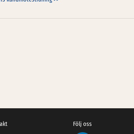
IGATION
akt
Följ oss