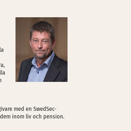
la
a,
lla
h
ådgivare med en SwedSec-
 dem inom liv och pension.