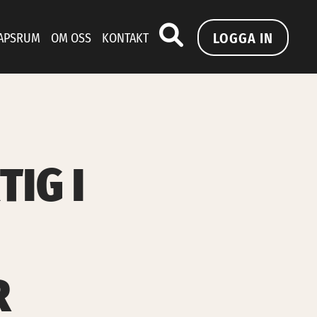
LOGGA IN
APSRUM
OM OSS
KONTAKT
IG I
R