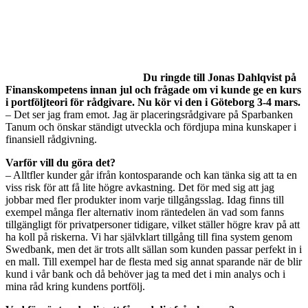
Du ringde till Jonas Dahlqvist på
Finanskompetens innan jul och frågade om vi kunde ge en kurs
i portföljteori för rådgivare. Nu kör vi den i Göteborg 3-4 mars.
– Det ser jag fram emot. Jag är placeringsrådgivare på Sparbanken
Tanum och önskar ständigt utveckla och fördjupa mina kunskaper i
finansiell rådgivning.
Varför vill du göra det?
– Alltfler kunder går ifrån kontosparande och kan tänka sig att ta en
viss risk för att få lite högre avkastning. Det för med sig att jag
jobbar med fler produkter inom varje tillgångsslag. Idag finns till
exempel många fler alternativ inom räntedelen än vad som fanns
tillgängligt för privatpersoner tidigare, vilket ställer högre krav på att
ha koll på riskerna. Vi har självklart tillgång till fina system genom
Swedbank, men det är trots allt sällan som kunden passar perfekt in i
en mall. Till exempel har de flesta med sig annat sparande när de blir
kund i vår bank och då behöver jag ta med det i min analys och i
mina råd kring kundens portfölj.