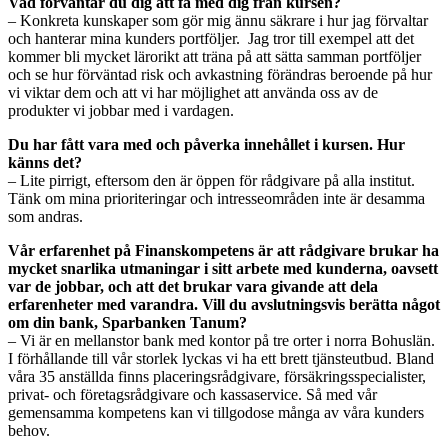
Vad förväntar du dig att få med dig från kursen?
– Konkreta kunskaper som gör mig ännu säkrare i hur jag förvaltar
och hanterar mina kunders portföljer. Jag tror till exempel att det
kommer bli mycket lärorikt att träna på att sätta samman portföljer
och se hur förväntad risk och avkastning förändras beroende på hur
vi viktar dem och att vi har möjlighet att använda oss av de
produkter vi jobbar med i vardagen.
Du har fått vara med och påverka innehållet i kursen. Hur
känns det?
– Lite pirrigt, eftersom den är öppen för rådgivare på alla institut.
Tänk om mina prioriteringar och intresseområden inte är desamma
som andras.
Vår erfarenhet på Finanskompetens är att rådgivare brukar ha
mycket snarlika utmaningar i sitt arbete med kunderna, oavsett
var de jobbar, och att det brukar vara givande att dela
erfarenheter med varandra. Vill du avslutningsvis berätta något
om din bank, Sparbanken Tanum?
– Vi är en mellanstor bank med kontor på tre orter i norra Bohuslän.
I förhållande till vår storlek lyckas vi ha ett brett tjänsteutbud. Bland
våra 35 anställda finns placeringsrådgivare, försäkringsspecialister,
privat- och företagsrådgivare och kassaservice. Så med vår
gemensamma kompetens kan vi tillgodose många av våra kunders
behov.