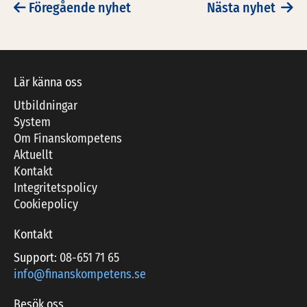
Föregående nyhet
Nästa nyhet
POST NAVIGATION
Lär känna oss
Utbildningar
System
Om Finanskompetens
Aktuellt
Kontakt
Integritetspolicy
Cookiepolicy
Kontakt
Support:
08-651 71 65
info@finanskompetens.se
Besök oss