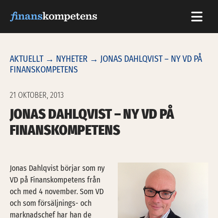
Hoppa till innehållet
AKTUELLT
→
NYHETER
→ JONAS DAHLQVIST – NY VD PÅ
FINANSKOMPETENS
21 OKTOBER, 2013
JONAS DAHLQVIST – NY VD PÅ
FINANSKOMPETENS
Jonas Dahl
qvist börjar som ny
VD på Finanskompetens från
och med 4 november. Som VD
och som försäljnings- och
marknadschef har han de