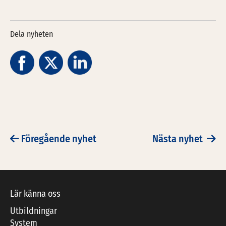
Dela nyheten
Föregående nyhet
Nästa nyhet
POST NAVIGATION
Lär känna oss
Utbildningar
System