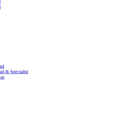
d
d
nad
ad & Specialist
Bas