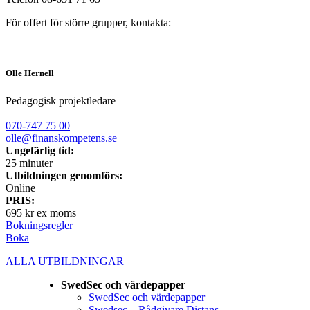
För offert för större grupper, kontakta:
Olle Hernell
Pedagogisk projektledare
070-747 75 00
olle@finanskompetens.se
Ungefärlig tid:
25 minuter
Utbildningen genomförs:
Online
PRIS:
695 kr ex moms
Bokningsregler
Boka
ALLA UTBILDNINGAR
SwedSec och värdepapper
SwedSec och värdepapper
Swedsec – Rådgivare Distans