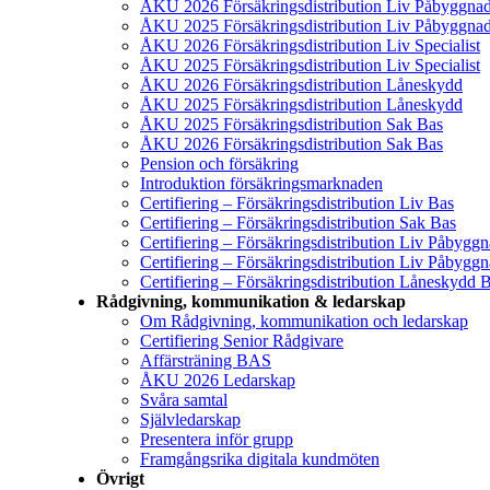
ÅKU 2026 Försäkringsdistribution Liv Påbyggna
ÅKU 2025 Försäkringsdistribution Liv Påbyggna
ÅKU 2026 Försäkringsdistribution Liv Specialist
ÅKU 2025 Försäkringsdistribution Liv Specialist
ÅKU 2026 Försäkringsdistribution Låneskydd
ÅKU 2025 Försäkringsdistribution Låneskydd
ÅKU 2025 Försäkringsdistribution Sak Bas
ÅKU 2026 Försäkringsdistribution Sak Bas
Pension och försäkring
Introduktion försäkringsmarknaden
Certifiering – Försäkringsdistribution Liv Bas
Certifiering – Försäkringsdistribution Sak Bas
Certifiering – Försäkringsdistribution Liv Påbygg
Certifiering – Försäkringsdistribution Liv Påbyggn
Certifiering – Försäkringsdistribution Låneskydd 
Rådgivning, kommunikation & ledarskap
Om Rådgivning, kommunikation och ledarskap
Certifiering Senior Rådgivare
Affärsträning BAS
ÅKU 2026 Ledarskap
Svåra samtal
Självledarskap
Presentera inför grupp
Framgångsrika digitala kundmöten
Övrigt