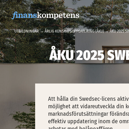
Hoppa till innehållet
UTBILDNINGAR
→
ÅRLIG KUNSKAPSUPPDATERING (ÅKU)
→ ÅKU 2025 S
ÅKU 2025 SW
Att hålla din Swedsec-licens aktiv
möjlighet att vidareutveckla din 
marknadsförutsättningar förändra
effektiv uppdatering inom de områ
arbetar med bolåneaffären.