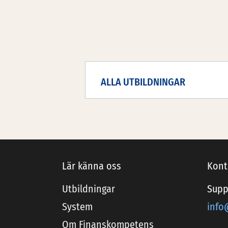
ALLA UTBILDNINGAR
Lär känna oss
Kont
Utbildningar
Supp
System
info
Om Finanskompetens